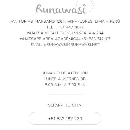
LEAVE
THIS
FIELD
AV. TOMAS MARSANO 1284, MIRAFLORES, LIMA - PERÚ
BLANK.
TELF. +51 447-1077
WHATSAPP TALLERES: +51 964 364 234
WHATSAPP ÁREA ACADÉMICA: +51 933 742 117
EMAIL : RUNAWASI@RUNAWASI.NET
HORARIO DE ATENCIÓN:
LUNES A VIERNES DE:
9.00 A.M. A 7.00 P.M.
SEPARA TU CITA:
+51 932 189 233