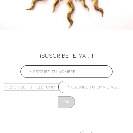
¡SUSCRIBETE YA ...!
CONSTANT
CONTACT
USE.
PLEASE