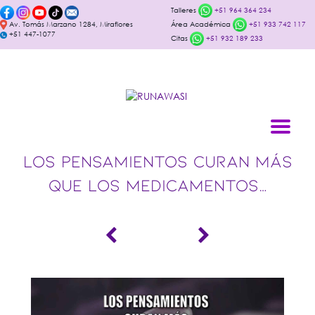
Talleres
+51 964 364 234
Av. Tomás Marzano 1284, Miraflores
Área Académica
+51 933 742 117
+51 447-1077
Citas
+51 932 189 233
LOS PENSAMIENTOS CURAN MÁS
QUE LOS MEDICAMENTOS…