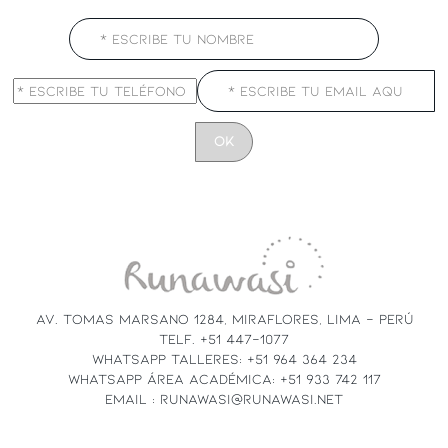
CONSTANT
CONTACT
USE.
PLEASE
LEAVE
THIS
FIELD
AV. TOMAS MARSANO 1284, MIRAFLORES, LIMA - PERÚ
BLANK.
TELF. +51 447-1077
WHATSAPP TALLERES: +51 964 364 234
WHATSAPP ÁREA ACADÉMICA: +51 933 742 117
EMAIL : RUNAWASI@RUNAWASI.NET