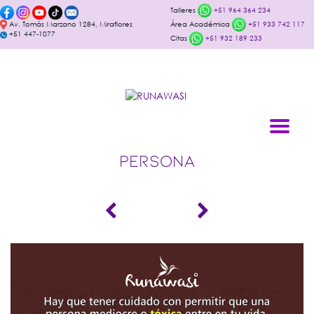
Talleres
+51 964 364 234
Av. Tomás Marzano 1284, Miraflores
Área Académica
+51 933 742 117
+51 447-1077
Citas
+51 932 189 233
PERSONA