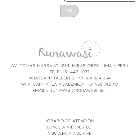
CONSTANT
CONTACT
USE.
PLEASE
LEAVE
THIS
FIELD
AV. TOMAS MARSANO 1284, MIRAFLORES, LIMA - PERÚ
BLANK.
TELF. +51 447-1077
WHATSAPP TALLERES: +51 964 364 234
WHATSAPP ÁREA ACADÉMICA: +51 933 742 117
EMAIL : RUNAWASI@RUNAWASI.NET
HORARIO DE ATENCIÓN:
LUNES A VIERNES DE:
9.00 A.M. A 7.00 P.M.