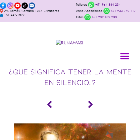
Talleres
+51 964 364 234
Av. Tomás Marzano 1284, Miraflores
Área Académica
+51 933 742 117
+51 447-1077
Citas
+51 932 189 233
¿QUE SIGNIFICA TENER LA MENTE
EN SILENCIO..?