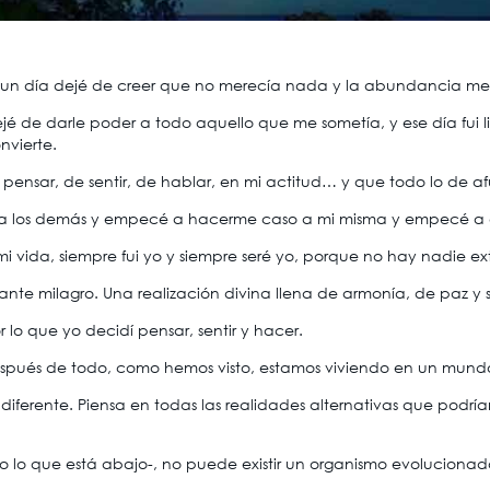
, un día dejé de creer que no merecía nada y la abundancia me
 de darle poder a todo aquello que me sometía, y ese día fui li
nvierte.
nsar, de sentir, de hablar, en mi actitud… y que todo lo de afue
 a los demás y empecé a hacerme caso a mi misma y empecé a 
vida, siempre fui yo y siempre seré yo, porque no hay nadie ex
tante milagro. Una realización divina llena de armonía, de paz y
or lo que yo decidí pensar, sentir y hacer.
 después de todo, como hemos visto, estamos viviendo en un mun
ferente. Piensa en todas las realidades alternativas que podrían
mo lo que está abajo-, no puede existir un organismo evolucionad