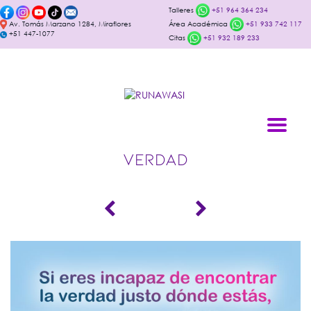
Talleres
+51 964 364 234
Av. Tomás Marzano 1284, Miraflores
Área Académica
+51 933 742 117
+51 447-1077
Citas
+51 932 189 233
VERDAD