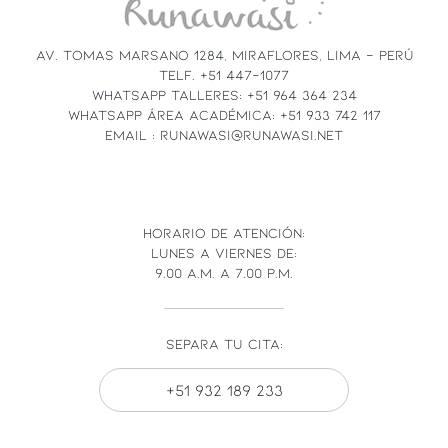
THIS
FIELD
AV. TOMAS MARSANO 1284, MIRAFLORES, LIMA - PERÚ
BLANK.
TELF. +51 447-1077
WHATSAPP TALLERES: +51 964 364 234
WHATSAPP ÁREA ACADÉMICA: +51 933 742 117
EMAIL : RUNAWASI@RUNAWASI.NET
HORARIO DE ATENCIÓN:
LUNES A VIERNES DE:
9.00 A.M. A 7.00 P.M.
SEPARA TU CITA:
+51 932 189 233