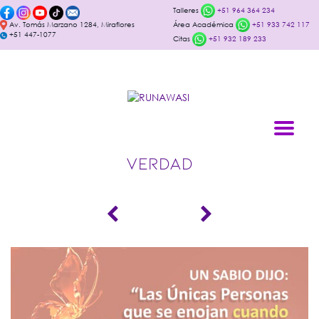
Talleres
+51 964 364 234
Av. Tomás Marzano 1284, Miraflores
Área Académica
+51 933 742 117
+51 447-1077
Citas
+51 932 189 233
VERDAD