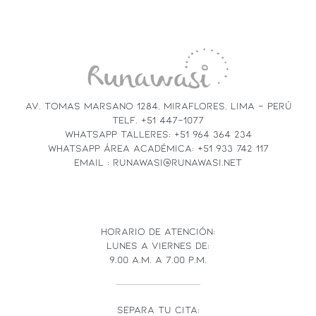
CONSTANT
CONTACT
USE.
PLEASE
LEAVE
THIS
FIELD
AV. TOMAS MARSANO 1284, MIRAFLORES, LIMA - PERÚ
BLANK.
TELF. +51 447-1077
WHATSAPP TALLERES: +51 964 364 234
WHATSAPP ÁREA ACADÉMICA: +51 933 742 117
EMAIL : RUNAWASI@RUNAWASI.NET
HORARIO DE ATENCIÓN:
LUNES A VIERNES DE:
9.00 A.M. A 7.00 P.M.
SEPARA TU CITA: