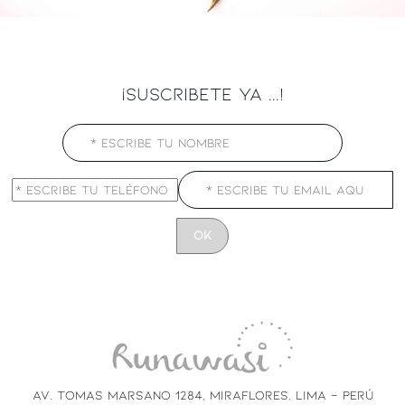
¡SUSCRIBETE YA ...!
CONSTANT
CONTACT
USE.
PLEASE
LEAVE
THIS
FIELD
AV. TOMAS MARSANO 1284, MIRAFLORES, LIMA - PERÚ
BLANK.