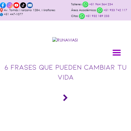
Talleres
+51 964 364 234
Av. Tomás Marzano 1284, Miraflores
Área Académica
+51 933 742 117
+51 447-1077
Citas
+51 932 189 233
6 FRASES QUE PUEDEN CAMBIAR TU
VIDA