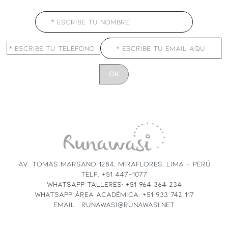
CONSTANT
CONTACT
USE.
PLEASE
LEAVE
THIS
FIELD
AV. TOMAS MARSANO 1284, MIRAFLORES, LIMA - PERÚ
BLANK.
TELF. +51 447-1077
WHATSAPP TALLERES: +51 964 364 234
WHATSAPP ÁREA ACADÉMICA: +51 933 742 117
EMAIL : RUNAWASI@RUNAWASI.NET