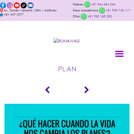
Talleres
+51 964 364 234
Av. Tomás Marzano 1284, Miraflores
Área Académica
+51 933 742 117
+51 447-1077
Citas
+51 932 189 233
PLAN