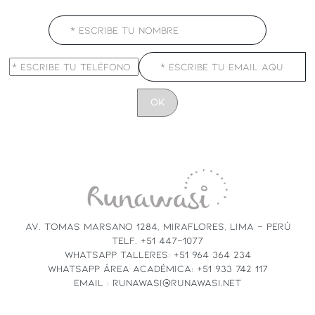
CONSTANT
CONTACT
USE.
PLEASE
LEAVE
THIS
FIELD
AV. TOMAS MARSANO 1284, MIRAFLORES, LIMA - PERÚ
BLANK.
TELF. +51 447-1077
WHATSAPP TALLERES: +51 964 364 234
WHATSAPP ÁREA ACADÉMICA: +51 933 742 117
EMAIL : RUNAWASI@RUNAWASI.NET