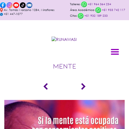
Talleres
+51 964 364 234
Av. Tomás Marzano 1284, Miraflores
Área Académica
+51 933 742 117
+51 447-1077
Citas
+51 932 189 233
MENTE