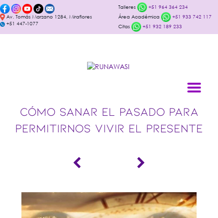
Talleres
+51 964 364 234
Av. Tomás Marzano 1284, Miraflores
Área Académica
+51 933 742 117
+51 447-1077
Citas
+51 932 189 233
CÓMO SANAR EL PASADO PARA
PERMITIRNOS VIVIR EL PRESENTE