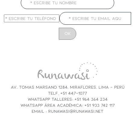
CONSTANT
CONTACT
USE.
PLEASE
LEAVE
THIS
FIELD
AV. TOMAS MARSANO 1284, MIRAFLORES, LIMA - PERÚ
BLANK.
TELF. +51 447-1077
WHATSAPP TALLERES: +51 964 364 234
WHATSAPP ÁREA ACADÉMICA: +51 933 742 117
EMAIL : RUNAWASI@RUNAWASI.NET