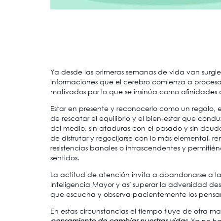
Ya desde las primeras semanas de vida van surgien
informaciones que el cerebro comienza a procesa
motivados por lo que se insinúa como afinidades
Estar en presente y reconocerlo como un regalo, e
de rescatar el equilibrio y el bien-estar que condu
del medio, sin ataduras con el pasado y sin deudas
de disfrutar y regocijarse con lo más elemental, r
resistencias banales o intrascendentes y permitién
sentidos.
La actitud de atención invita a abandonarse a la
Inteligencia Mayor y así superar la adversidad desd
que escucha y observa pacientemente los pensami
En estas circunstancias el tiempo fluye de otra
pensamiento de cambiar nuestras vidas.
Ya no hay