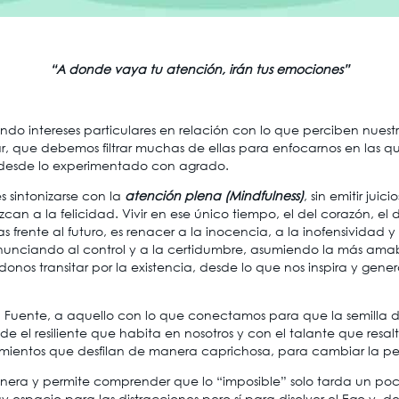
“A donde vaya tu atención, irán tus emociones”
do intereses particulares en relación con lo que perciben nuestro
r, que debemos filtrar muchas de ellas para enfocarnos en las 
 desde lo experimentado con agrado.
s sintonizarse con la
atención plena
(Mindfulness)
, sin emitir ju
zcan a la felicidad. Vivir en ese único tiempo, el del corazón, el 
 frente al futuro, es renacer a la inocencia, a la inofensividad 
enunciando al control y a la certidumbre, asumiendo la más amable
donos transitar por la existencia, desde lo que nos inspira y gen
 Fuente, a aquello con lo que conectamos para que la semilla de
e el resiliente que habita en nosotros y con el talante que resalt
entos que desfilan de manera caprichosa, para cambiar la perc
 manera y permite comprender que lo “imposible” solo tarda un
 espacio para las distracciones pero sí para disolver el Ego y, de