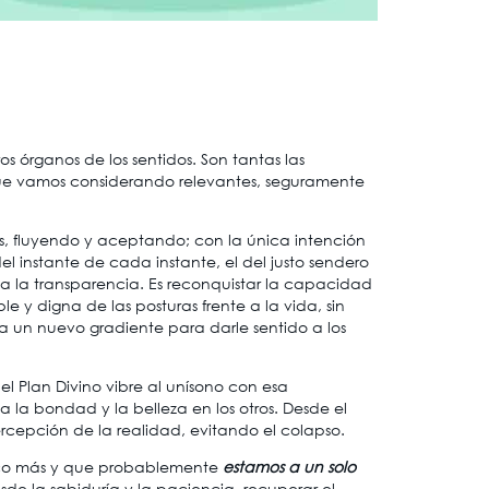
s órganos de los sentidos. Son tantas las
que vamos considerando relevantes, seguramente
icios, fluyendo y aceptando; con la única intención
del instante de cada instante, el del justo sendero
y a la transparencia. Es reconquistar la capacidad
 y digna de las posturas frente a la vida, sin
era un nuevo gradiente para darle sentido a los
l Plan Divino vibre al unísono con esa
a la bondad y la belleza en los otros. Desde el
epción de la realidad, evitando el colapso.
 poco más y que probablemente
estamos a un solo
sde la sabiduría y la paciencia, recuperar el