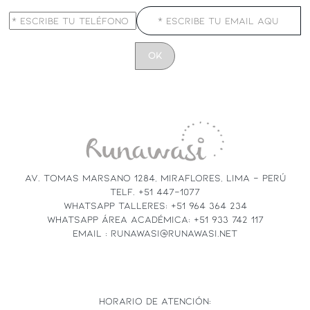
CONSTANT
CONTACT
USE.
PLEASE
LEAVE
THIS
FIELD
AV. TOMAS MARSANO 1284, MIRAFLORES, LIMA - PERÚ
BLANK.
TELF. +51 447-1077
WHATSAPP TALLERES: +51 964 364 234
WHATSAPP ÁREA ACADÉMICA: +51 933 742 117
EMAIL : RUNAWASI@RUNAWASI.NET
HORARIO DE ATENCIÓN: