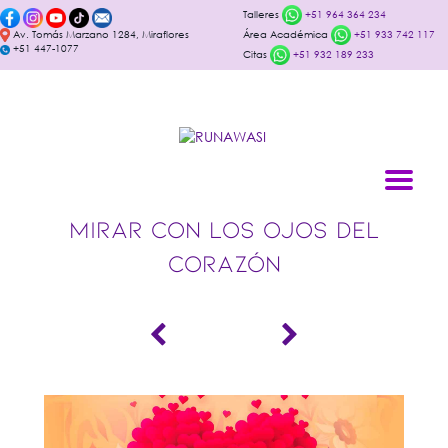
Talleres
+51 964 364 234
Av. Tomás Marzano 1284, Miraflores
Área Académica
+51 933 742 117
+51 447-1077
Citas
+51 932 189 233
MIRAR CON LOS OJOS DEL
CORAZÓN